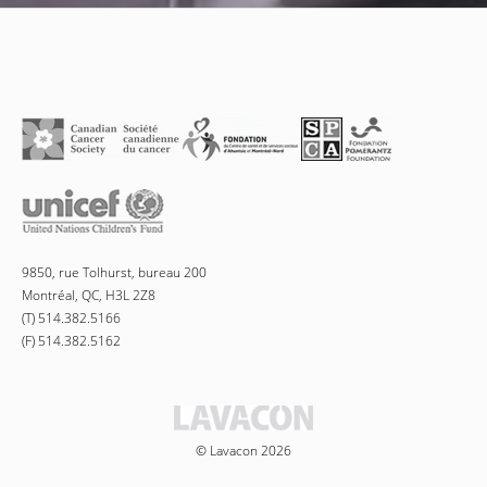
9850, rue Tolhurst, bureau 200
Montréal, QC, H3L 2Z8
(T) 514.382.5166
(F) 514.382.5162
© Lavacon 2026